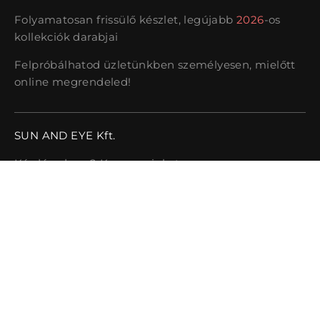
Folyamatosan frissülő készlet, legújabb
2026
-os
kollekciók darabjai
Felpróbálhatod üzletünkben személyesen, mielőtt
online megrendeled!
SUN AND EYE Kft.
Kérdésed van? Keress minket:
Telefon:
+36 70 367 7171
E-mail cím:
sales@sunandeye.com
Cím:
1052 Budapest, Váci utca 9.
Vissza az oldal tetejére.
Payment
methods